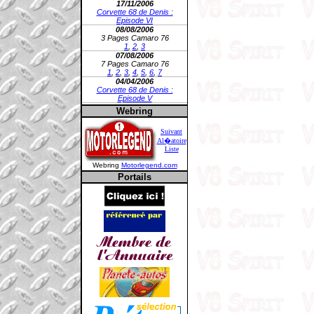
17/11/2006
Corvette 68 de Denis :
Episode VI
08/08/2006
3 Pages Camaro 76
1
,
2
,
3
07/08/2006
7 Pages Camaro 76
1
,
2
,
3
,
4
,
5
,
6
,
7
04/04/2006
Corvette 68 de Denis :
Episode V
Webring
Suivant
Al�atoire
Liste
Webring
Motorlegend.com
Portails