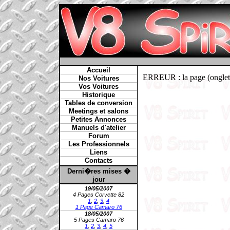
Accueil
ERREUR : la page (onglet /
Nos Voitures
Vos Voitures
Historique
Tables de conversion
Meetings et salons
Petites Annonces
Manuels d'atelier
Forum
Les Professionnels
Liens
Contacts
Derni�res mises �
jour
19/05/2007
4 Pages Corvette 82
1
,
2
,
3
,
4
1 Page Camaro 76
18/05/2007
5 Pages Camaro 76
1
,
2
,
3
,
4
,
5